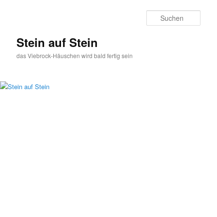
Zum
Zum
primären
sekundären
Such
Inhalt
Inhalt
springen
springen
Stein auf Stein
das Viebrock-Häuschen wird bald fertig sein