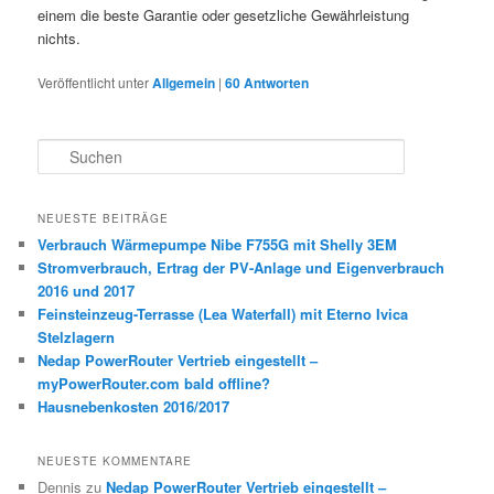
einem die beste Garantie oder gesetzliche Gewährleistung
nichts.
Veröffentlicht unter
Allgemein
|
60
Antworten
S
u
c
h
NEUESTE BEITRÄGE
e
Verbrauch Wärmepumpe Nibe F755G mit Shelly 3EM
n
Stromverbrauch, Ertrag der PV-Anlage und Eigenverbrauch
2016 und 2017
Feinsteinzeug-Terrasse (Lea Waterfall) mit Eterno Ivica
Stelzlagern
Nedap PowerRouter Vertrieb eingestellt –
myPowerRouter.com bald offline?
Hausnebenkosten 2016/2017
NEUESTE KOMMENTARE
Dennis
zu
Nedap PowerRouter Vertrieb eingestellt –