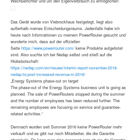
Wechselrichter und um den Eigenverbrauch zu ermöglichen:
Das Gerät wurde von Viebrockhaus festgelegt, liegt also
außerhalb meines Entscheidungsraums. Jedenfalls habe ich
heute nach Informationen zu meinem PowerRouter gesucht und
wunderte mich, dass auf der offiziellen
Seite
https://www.powerrouter.com/
keine Produkte aufgelistet
sind. Also suchte ich bei Nedap selbst und stieß auf die
Hiobsbotschaft:
https://nedap.com/en/nieuws/interim-report-november-2016-
nedap-to-post-increased-revenue-in-2016/
„Energy Systems phase-out on target
The phase-out of the Energy Systems business unit is going as
planned. The sale of PowerRouters stopped during the summer
and the number of employees has been reduced further. The
remaining employees are focusing on service and guarantee-
related activities.“
Demnach wurden seit Sommer 2016 keine PowerRouter mehr
verkauft und es gibt nur noch Mitarbeiter, die die Garantie
abwickeln. Da kann man also gespannt sein ob sie die Garantie