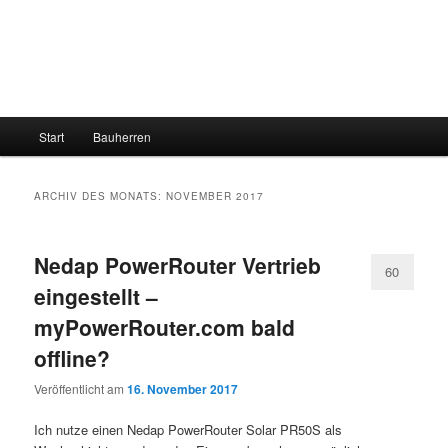
Hauptmenü
Start
Bauherren
ARCHIV DES MONATS:
NOVEMBER 2017
Nedap PowerRouter Vertrieb
60
eingestellt –
myPowerRouter.com bald
offline?
Veröffentlicht am
16. November 2017
Ich nutze einen Nedap PowerRouter Solar PR50S als