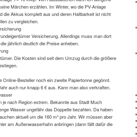
 keine Märchen erzählen. Im Winter, wo die PV-Anlage
ind die Akkus komplett aus und deren Haltbarkeit ist nicht
len zu vergleichen.
rsicherung
Grundeigentümer Versicherung. Allerdings muss man dort
ie jährlich deutlich die Preise anheben.
rung
ntümer. Die Kosten sind seit dem Umzug durch die größere
estiegen.
ge Online-Besteller noch ein zweite Papiertonne gegönnt.
Jahr auch nur knapp 6 € aus. Kann man also verkraften.
wasser
 je nach Region extrem. Bekannte aus Stadt Much
Menge Wasser ungefähr das Doppelte bezahlen. Da haben
rauchen aktuell um die 160 m³ pro Jahr. Wir müssen aber
hler am Außenwasserhahn anbringen (dann fällt dafür die