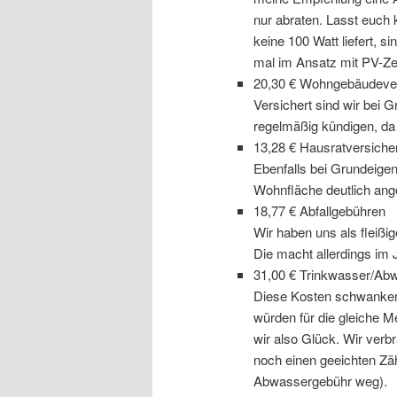
nur abraten. Lasst euch
keine 100 Watt liefert, s
mal im Ansatz mit PV-Zel
20,30 € Wohngebäudeve
Versichert sind wir bei 
regelmäßig kündigen, da d
13,28 € Hausratversiche
Ebenfalls bei Grundeige
Wohnfläche deutlich ang
18,77 € Abfallgebühren
Wir haben uns als fleißi
Die macht allerdings im 
31,00 € Trinkwasser/Ab
Diese Kosten schwanken
würden für die gleiche 
wir also Glück. Wir verb
noch einen geeichten Zä
Abwassergebühr weg).