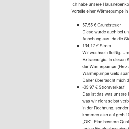
Ich habe unsere Hausnebenkost
Vorteile einer Wärmepumpe in 
57,55 € Grundsteuer
Diese wurde auch bei uns
Anhebung aus, da die St
134,17 € Strom
Wir wechseln fleißig. Uns
Extraenergie. In diesen 
der Wärmepumpe (Heizun
Wärmepumpe Geld spart,
Daher überrascht mich di
-33,97 € Stromverkauf
Das ist das was unsere 
was wir nicht selbst ver
in der Rechnung, sondern
kommen also auf grob 10
„OK“. Eine bessere Quote
meine Empfehlung eine A