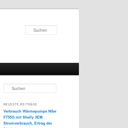
Suchen
S
u
c
h
NEUESTE BEITRÄGE
e
Verbrauch Wärmepumpe Nibe
n
F755G mit Shelly 3EM
Stromverbrauch, Ertrag der