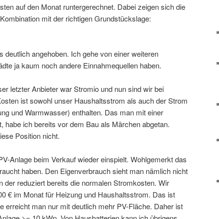
en auf den Monat runtergerechnet. Dabei zeigen sich die
Kombination mit der richtigen Grundstückslage:
 deutlich angehoben. Ich gehe von einer weiteren
ädte ja kaum noch andere Einnahmequellen haben.
er letzter Anbieter war Stromio und nun sind wir bei
Kosten ist sowohl unser Haushaltsstrom als auch der Strom
g und Warmwasser) enthalten. Das man mit einer
 habe ich bereits vor dem Bau als Märchen abgetan.
ese Position nicht.
PV-Anlage beim Verkauf wieder einspielt. Wohlgemerkt das
braucht haben. Den Eigenverbrauch sieht man nämlich nicht
 der reduziert bereits die normalen Stromkosten. Wir
0 € im Monat für Heizung und Haushaltsstrom. Das ist
 erreicht man nur mit deutlich mehr PV-Fläche. Daher ist
nlage >= 10 kWp. Von Hausbatterien kann ich übrigens