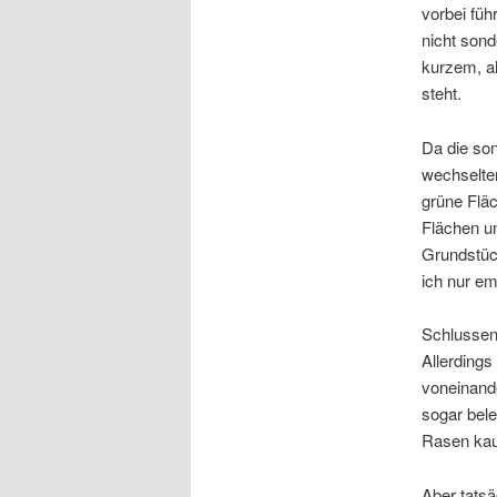
vorbei fü
nicht sond
kurzem, a
steht.
Da die son
wechselte
grüne Fläc
Flächen u
Grundstüc
ich nur em
Schlussen
Allerdings
voneinande
sogar bele
Rasen kauf
Aber tatsä