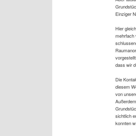
Grundstüc
Einziger N
Hier gleic
mehrfach 
schlussen
Raumanord
vorgestell
dass wir 
Die Konta
diesem Weg
von unsere
Außerdem r
Grundstüc
sichtlich 
konnten wi