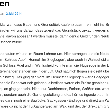
den
ht am
2. Mai 2014
lar war, dass Bauen und Grundstück kaufen zusammen nicht ins B
inigten wir uns darauf, dass zuerst das Grundstück gekauft werden s
 viel davon abbezahlt werden müsste, damit genug Geld für den Neub
 stehen würde.
 schauten wir uns im Raum Lohmar um. Hier sprangen uns die Neub
m Schloss Auel“, Hennef „Im Siegbogen“, aber auch in Wahlscheid se
 Schloss Auel und in Wahlscheid konnte man die Flugzeuge in der Lu
tereinander standen sie in der Luft. Und natürlich flogen sie direkt übe
 hinweg. Das ging gar nicht. Im Hennefer Siegbogen war es dagegen 
ar die Bahn war nah gelegen, allerdings waren die Preise gesalzen 
lan ging gar nicht. Nicht nur Dachformen, Farben, Größen etc. war
, sondern auch die Gartengestaltung und da hört es irgendwo auf. I
 es dann noch eine Baulücke. Sackgassen-Endlage und direkt am Wal
, wäre da nicht der Fußgängerweg am Wald und der, der direkt am Gr