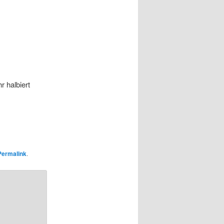
 halbiert
Permalink
.