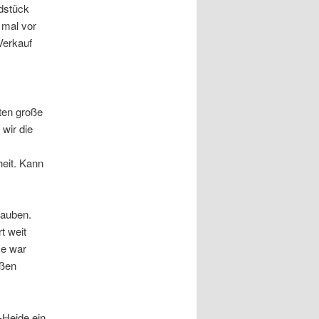
dstück
 mal vor
Verkauf
ten große
wir die
eit. Kann
lauben.
t weit
me war
oßen
-Heide ein