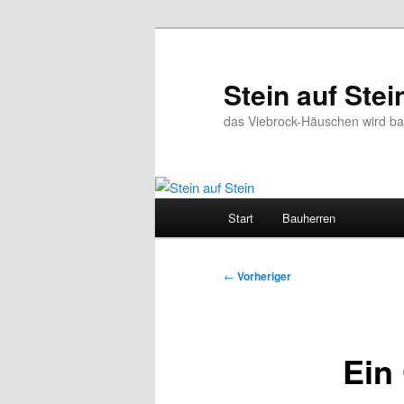
Zum
primären
Inhalt
Stein auf Stei
springen
das Viebrock-Häuschen wird bald
Hauptmenü
Start
Bauherren
Beitragsnavigation
←
Vorheriger
Ein