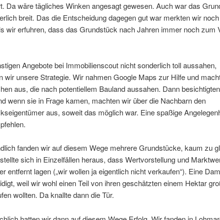
hrt. Da wäre tägliches Winken angesagt gewesen. Auch war das Grun
erlich breit. Das die Entscheidung dagegen gut war merkten wir noch
ls wir erfuhren, dass das Grundstück nach Jahren immer noch zum 
stigen Angebote bei Immobilienscout nicht sonderlich toll aussahen,
n wir unsere Strategie. Wir nahmen Google Maps zur Hilfe und mach
hen aus, die nach potentiellem Bauland aussahen. Dann besichtigten 
nd wenn sie in Frage kamen, machten wir über die Nachbarn den
kseigentümer aus, soweit das möglich war. Eine spaßige Angelegenh
pfehlen.
dlich fanden wir auf diesem Wege mehrere Grundstücke, kaum zu g
 stellte sich in Einzelfällen heraus, dass Wertvorstellung und Marktwer
r entfernt lagen („wir wollen ja eigentlich nicht verkaufen“). Eine Da
idigt, weil wir wohl einen Teil von ihren geschätzten einem Hektar gr
en wollten. Da knallte dann die Tür.
chlich hatten wir dann auf diesem Wege Erfolg. Wir fanden in Lohmar