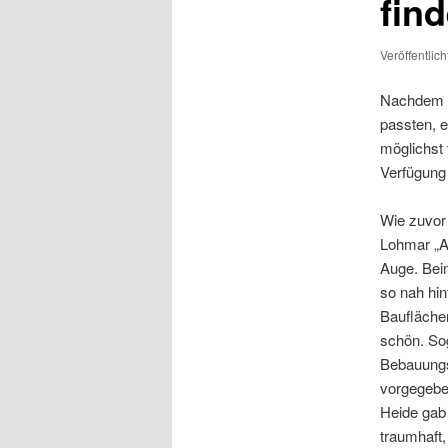
fin
Veröffentlic
Nachdem k
passten, e
möglichst
Verfügung
Wie zuvor
Lohmar „A
Auge. Beim
so nah hin
Bauflächen
schön. Sog
Bebauungsp
vorgegeben
Heide gab
traumhaft