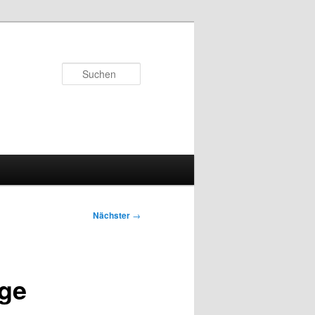
Suchen
Nächster
→
age