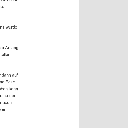
e.
 Uns wurde
 zu Anfang
tellen,
 dann auf
ine Ecke
chen kann.
ber unser
r auch
sen,