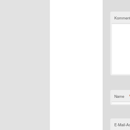
Komment
Name
E-Mail-A