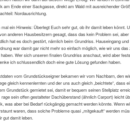
k am Ende einer Sackgasse, direkt am Wald mit ausreichender Größ
achteil: Nordausrichtung.
h mal ein Hinweis: Überlegt Euch sehr gut, ob ihr damit leben könnt.
von anderen Hausbesitzern gesagt, dass das kein Problem sei, aber
dlich hat es doch gestört, nämlich beim Grundriss. Hauseingang und
nung war damit gar nicht mehr so einfach möglich, wie wir uns das
t haben. Wer sich unseren finalen Grundriss anschaut, wird aber fests
denke ich schlussendlich doch eine gute Lösung gefunden haben.
ktdaten vom Grundstückseigner bekamen wir vom Nachbarn, den wir
e gleich kennenlernten und der uns auch gleich „beichtete“, dass e
m Grundstück gemietet sei, damit er bequem seinen Stellplatz errei
age sein offen gestalteter Dachüberstand (ähnlich Carport) leicht ü
k, was aber bei Bedarf rückgängig gemacht werden könnte. Wenn wi
erstaunt waren, dass solche Probleme quasi „mitgekauft“ werden müs
r gut damit leben.