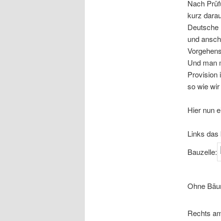
Nach Prüfu
kurz dara
Deutsche B
und anschl
Vorgehens
Und man m
Provision 
so wie wi
Hier nun 
Links das
Bauzelle:
Ohne Bäu
Rechts am