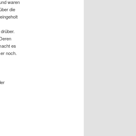
 und waren
über die
eingeholt
drüber.
 Deren
 macht es
er noch.
der