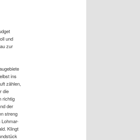
udget
oll und
au zur
augebiete
lbst ins
ft zählen,
r die
richtig
und der
en streng
n Lohmar-
d. Klingt
undstück